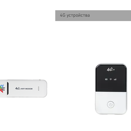
4G устройства
4G устройства
nyData W145 4G WIFI
AnyData R150 4G W