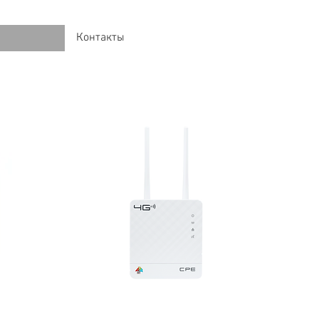
Контакты
IFI
AnyData R210 4G WIFI