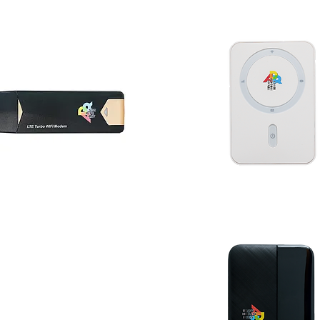
nyData W155 4G WIFI
AnyData R155 4G W