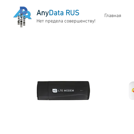
Any
Data RUS
Главная
Нет предела совершенству!
AnyData W140 4G
A